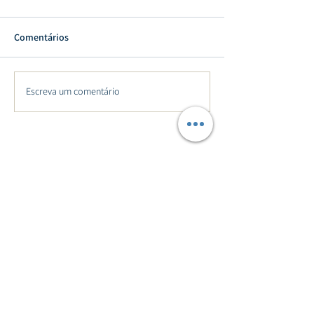
Comentários
Escreva um comentário
MENU
Qualidade
CIMSAL NAS REDES
SEGURANÇA
Política de Privacidade
Política de Cookies