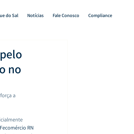
ue do Sal
Notícias
Fale Conosco
Compliance
 pelo
o no
orça a 
ficialmente 
 Fecomércio RN 