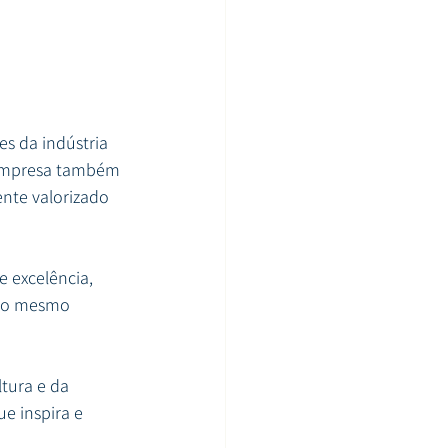
s da indústria 
 empresa também 
nte valorizado 
 excelência, 
ao mesmo 
tura e da 
e inspira e 