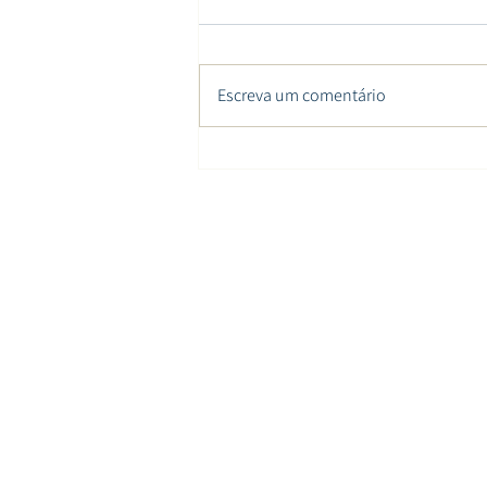
Escreva um comentário
Flor de Sal Cimsal compõe
menu da premiação do Guia
Michelin Rio de Janeiro & São
Paulo 2026
MENU
Empresa
Qualidade
Ações Sociais
Meio Ambiente
Flor de Sal
Sal de Parrilla
Consumo Humano