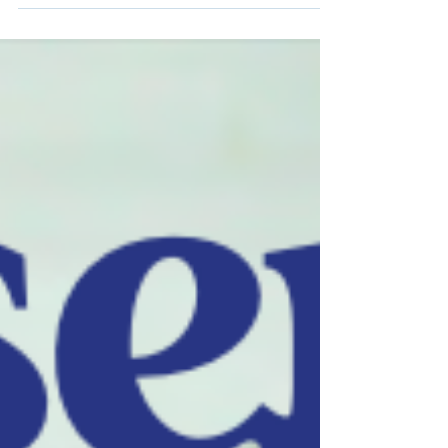
Nesta manhã de 24/02 , realizamos a palestra
"Desacelere. Seu bem maior é a vida!" ,
reforçando a importância de um trânsito mais
humano...