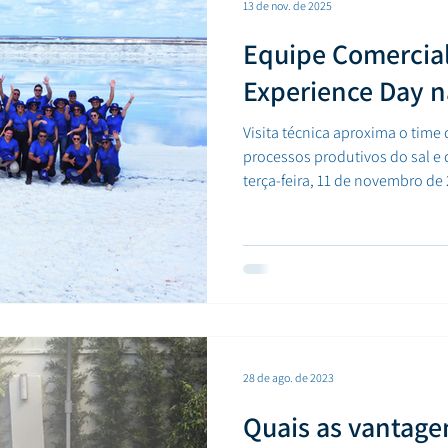
o de oração e reflexão,
13 de nov. de 2025
ndo o sentimento de
 espiritualidade. Esse gesto
Equipe Comercial
 compromisso da CIMSAL
Experience Day n
Visita técnica aproxima o time 
processos produtivos do sal e 
terça-feira, 11 de novembro de
do Escritório Central da CIMSAL participou de mais uma ediç
do Experience Day , com uma vis
objetivo da ação foi proporci
experiência imersiva nos proce
especialmente na produção do 
CIMSAL , um dos produto
28 de ago. de 2023
Quais as vantagen