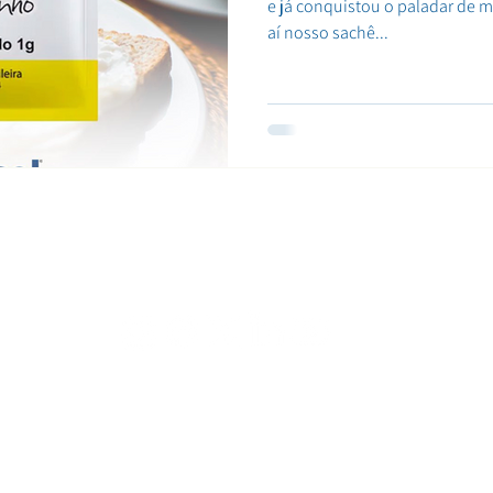
e já conquistou o paladar de mu
aí nosso sachê...
CIMSAL NAS REDES