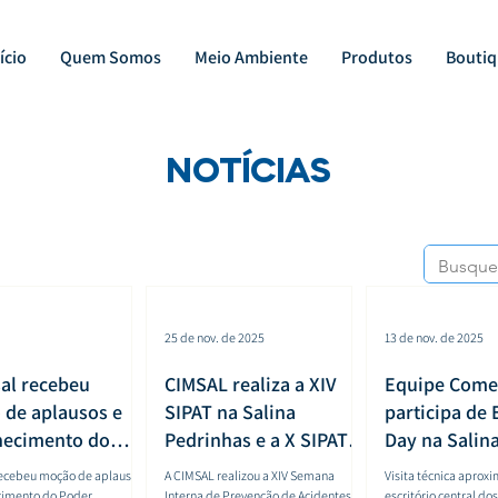
ício
Quem Somos
Meio Ambiente
Produtos
Boutiq
NOTÍCIAS
25 de nov. de 2025
13 de nov. de 2025
al recebeu
CIMSAL realiza a XIV
Equipe Comer
de aplausos e
SIPAT na Salina
participa de 
hecimento do
Pedrinhas e a X SIPAT
Day na Salin
Legislativo pelo
na Salina Uirapuru
recebeu moção de aplausos
A CIMSAL realizou a XIV Semana
Visita técnica aprox
fundamental ao
cimento do Poder
Interna de Prevenção de Acidentes do
escritório central do