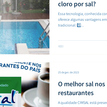
cloro por sal?
Essa tecnologia, conhecida co
oferece algumas vantagens em 
tradicional: 1️⃣...
25 de jan. de 2023
O melhor sal nos
restaurantes
A qualidade CIMSAL está prese