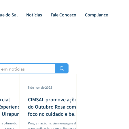
ue do Sal
Notícias
Fale Conosco
Compliance
5 de nov. de 2025
cial
CIMSAL promove ações
Experience
do Outubro Rosa com
a Uirapuru
foco no cuidado e bem-
estar das
ima o time do
Programação incluiu mensagens de
colaboradorasProgram
s processos
conscientização, orientações sobre o