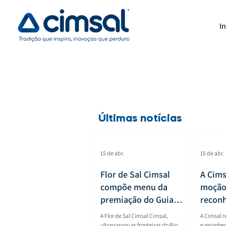
In
Últimas notícias
15 de abr.
15 de abr.
Flor de Sal Cimsal
A Cims
compõe menu da
moção 
premiação do Guia
recon
Michelin Rio de Janeiro
Poder 
A Flor de Sal Cimsal Cimsal,
A Cimsal 
& São Paulo 2026
apoio 
ultrapassou as fronteiras do Rio
e reconhe