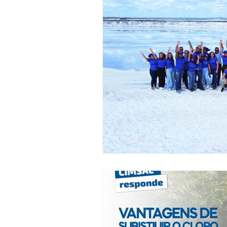
inovação que perdura. 📍
um encontr
Mossoró/RN 🌐 www.cimsal.com.br 📱
fortalece
(84) 3316-1511
gratidão e
reforça o