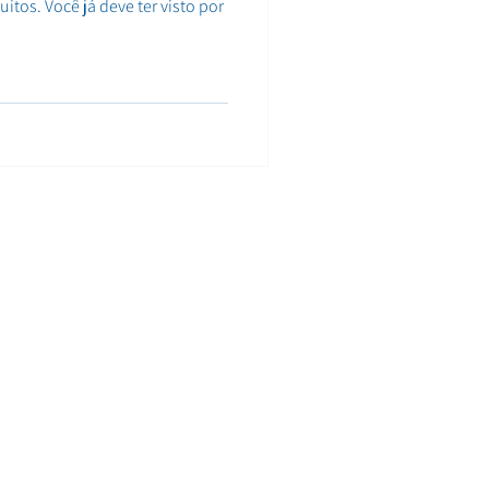
itos. Você já deve ter visto por
SEGURANÇA
Política de Privacidade
Política de Cookies
COMPLIANCE
Canal de Ética
Código de Conduta e Ética