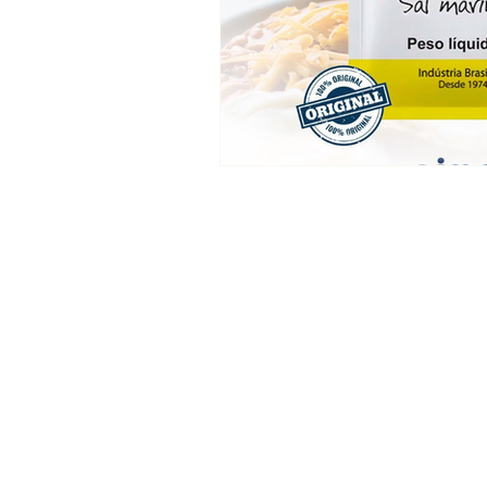
MENU
Empresa
Qualidade
Ações Sociais
Meio Ambiente
Flor de Sal
Sal de Parrilla