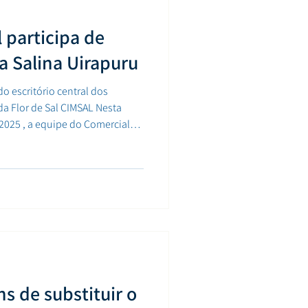
 participa de
a Salina Uirapuru
do escritório central dos
da Flor de Sal CIMSAL Nesta
 2025 , a equipe do Comercial
ão
ita à Salina Uirapuru . O
onar aos colaboradores uma
ssos produtivos ,
sal marinho e da Flor de Sal
s de substituir o