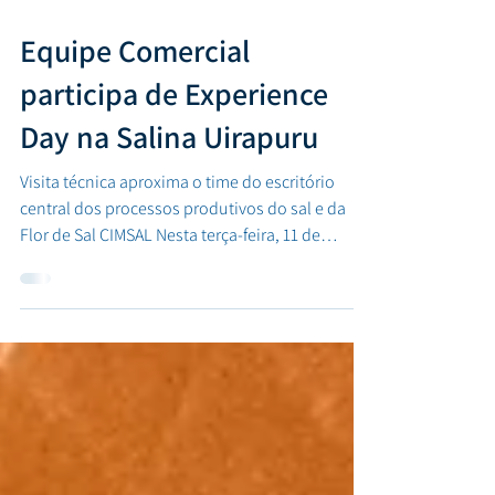
13 de nov. de 2025
Equipe Comercial
participa de Experience
Day na Salina Uirapuru
Visita técnica aproxima o time do escritório
central dos processos produtivos do sal e da
Flor de Sal CIMSAL Nesta terça-feira, 11 de
novembro de 2025 , a equipe do Comercial do
Escritório Central da CIMSAL participou de mais
uma edição do Experience Day , com uma visita
à Salina Uirapuru . O objetivo da ação foi
proporcionar aos colaboradores uma
experiência imersiva nos processos produtivos ,
especialmente na produção do sal marinho e da